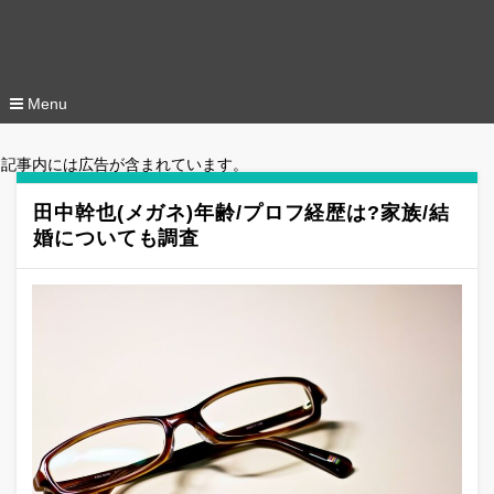
Menu
コ
ン
記事内には広告が含まれています。
テ
ン
ツ
田中幹也(メガネ)年齢/プロフ経歴は?家族/結
へ
婚についても調査
移
動