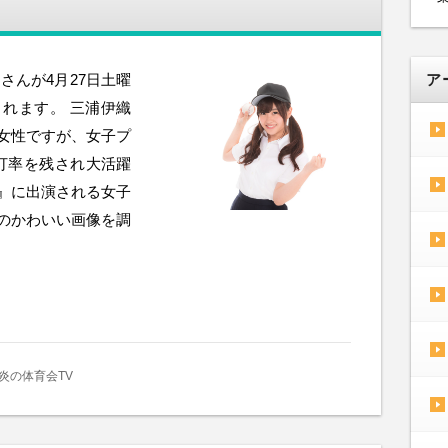
さんが4月27日土曜
ア
されます。 三浦伊織
い女性ですが、女子プ
打率を残され大活躍
V』に出演される女子
んのかわいい画像を調
炎の体育会TV