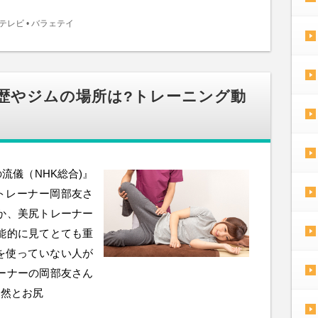
テレビ
•
バラェテイ
経歴やジムの場所は?トレーニング動
流儀（NHK総合)』
トレーナー岡部友さ
か、美尻トレーナー
能的に見てとても重
を使っていない人が
ーナーの岡部友さん
自然とお尻