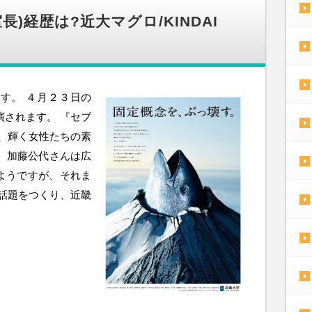
)経歴は?近大マグロ/KINDAI
す。 ４月２３日の
演されます。 『セブ
、輝く女性たちの素
 加藤公代さんは広
のようですが、それま
ロ”と話題をつくり、近畿