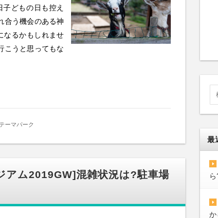
日子どもの日も控え
れ合う機会のある神
になるかもしれませ
行こうと思ってもな
テーマパーク
最
アム2019GW]混雑状況は?駐車場
ら
か