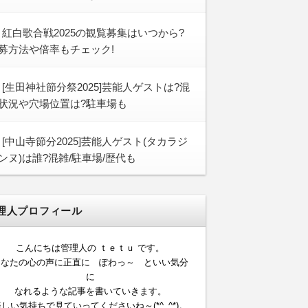
紅白歌合戦2025の観覧募集はいつから?
募方法や倍率もチェック!
[生田神社節分祭2025]芸能人ゲストは?混
状況や穴場位置は?駐車場も
[中山寺節分2025]芸能人ゲスト(タカラジ
ンヌ)は誰?混雑/駐車場/歴代も
理人プロフィール
こんにちは管理人の ｔｅｔｕ です。
あなたの心の声に正直に ぽわっ～ といい気分
に
なれるような記事を書いていきます。
しい気持ちで見ていってくださいね～(*^_^*)。