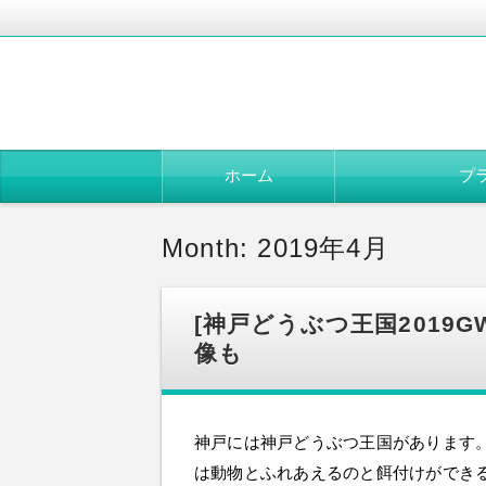
コ
ホーム
プ
ン
テ
ン
ツ
Month: 2019年4月
へ
移
動
[神戸どうぶつ王国2019
像も
神戸には神戸どうぶつ王国があります。
は動物とふれあえるのと餌付けができる