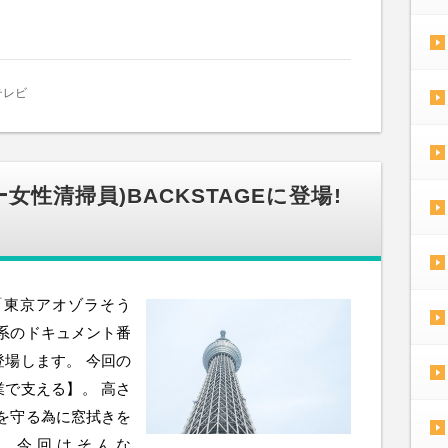
テレビ
性清掃員)BACKSTAGEに登場!
「東京アオゾラそう
BS系のドキュメント番
登場します。 今回の
で支える】。 高さ
望を守る為に窓拭きを
 今回はそんな