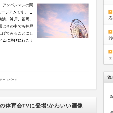
 アンパンマンの関
ージアムです。 こ
応
横浜、神戸、福岡、
回はその中でも神戸
上げてみることにし
雑
アムに遊びに行こう
ェ
管
テーマパーク
炎の体育会TVに登場!かわいい画像
楽