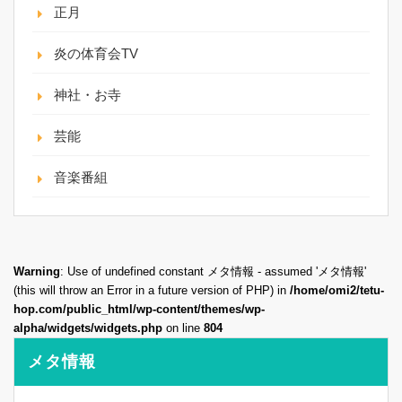
正月
炎の体育会TV
神社・お寺
芸能
音楽番組
Warning
: Use of undefined constant メタ情報 - assumed 'メタ情報'
(this will throw an Error in a future version of PHP) in
/home/omi2/tetu-
hop.com/public_html/wp-content/themes/wp-
alpha/widgets/widgets.php
on line
804
メタ情報