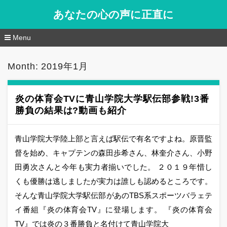
あなたの心の声に正直に
Menu
コ
ン
Month: 2019年1月
テ
ン
ツ
へ
炎の体育会TVに青山学院大学駅伝部参戦!3番
移
勝負の結果は?動画も紹介
動
青山学院大学陸上部と言えば駅伝で有名ですよね。原晋監
督を始め、キャプテンの森田歩希さん、林奎介さん、小野
田勇次さんと今年も実力者揃いでした。 ２０１９年惜し
くも優勝は逃しましたが実力は誰しも認めるところです。
そんな青山学院大学駅伝部があのTBS系スポーツバラェテ
イ番組『炎の体育会TV』に登場します。 『炎の体育会
TV』では炎の３番勝負と名付けて青山学院大