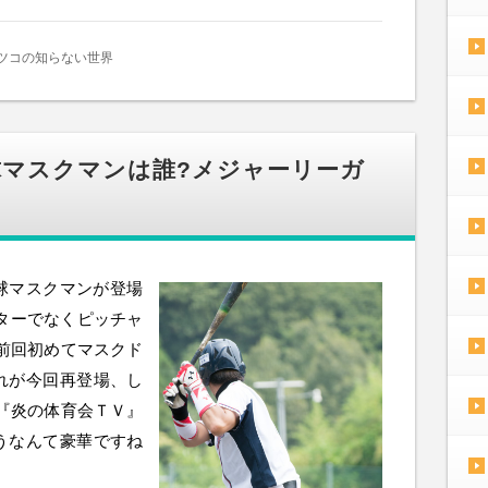
ツコの知らない世界
野球マスクマンは誰?メジャーリーガ
野球マスクマンが登場
ターでなくピッチャ
 前回初めてマスクド
れが今回再登場、し
 『炎の体育会ＴＶ』
うなんて豪華ですね