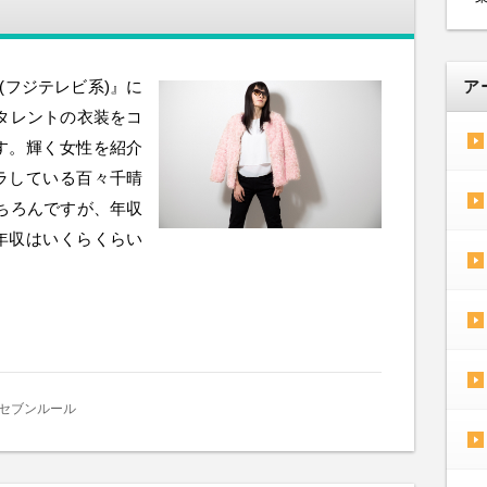
(フジテレビ系)』に
ア
タレントの衣装をコ
す。輝く女性を紹介
ラしている百々千晴
ちろんですが、年収
年収はいくらくらい
セブンルール