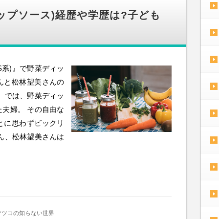
ップソース)経歴や学歴は?子ども
S系)』で野菜ディッ
んと松林望美さんの
』では、野菜ディッ
夫婦。 その自由な
とに思わずビックリ
ん、松林望美さんは
マツコの知らない世界