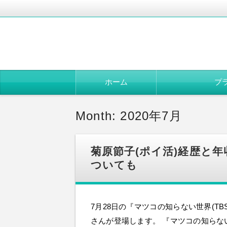
コ
ホーム
プ
ン
テ
ン
ツ
Month: 2020年7月
へ
移
動
菊原節子(ポイ活)経歴と年
ついても
7月28日の『マツコの知らない世界(TB
さんが登場します。 『マツコの知らな