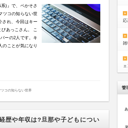
S系)』で、ペかそさ
マツコの知らない世
応
介され、今回はキー
びあっこさん。 こ
バーの2人です。キ
雑
人のことが気になり
ェ
管
マツコの知らない世界
の経歴や年収は?旦那や子どもについ
楽