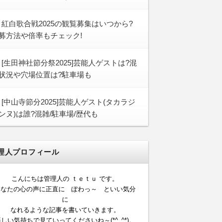
紅白歌合戦2025の観覧募集はいつから?
募方法や倍率もチェック!
[生田神社節分祭2025]芸能人ゲストは?混
状況や穴場位置は?駐車場も
[中山寺節分2025]芸能人ゲスト(タカラジ
ンヌ)は誰?混雑/駐車場/歴代も
理人プロフィール
こんにちは管理人の ｔｅｔｕ です。
あなたの心の声に正直に ぽわっ～ といい気分
に
なれるような記事を書いていきます。
しい気持ちで見ていってくださいね～(*^_^*)。