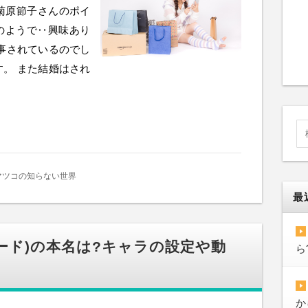
菊原節子さんのポイ
のようで‥興味あり
事されているのでし
。 また結婚はされ
マツコの知らない世界
最
ード)の本名は?キャラの設定や動
ら
か