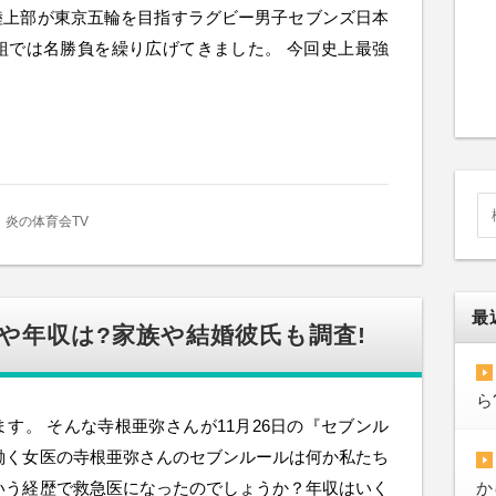
陸上部が東京五輪を目指すラグビー男子セブンズ日本
組では名勝負を繰り広げてきました。 今回史上最強
炎の体育会TV
最
歴や年収は?家族や結婚彼氏も調査!
ら
す。 そんな寺根亜弥さんが11月26日の『セブンル
働く女医の寺根亜弥さんのセブンルールは何か私たち
いう経歴で救急医になったのでしょうか？年収はいく
か