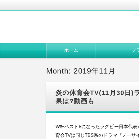
コ
ホーム
プ
ン
テ
ン
ツ
Month: 2019年11月
へ
移
動
炎の体育会TV(11月30
果は?動画も
W杯ベスト8になったラグビー日本代表
育会TVは同じTBS系のドラマ『ノー