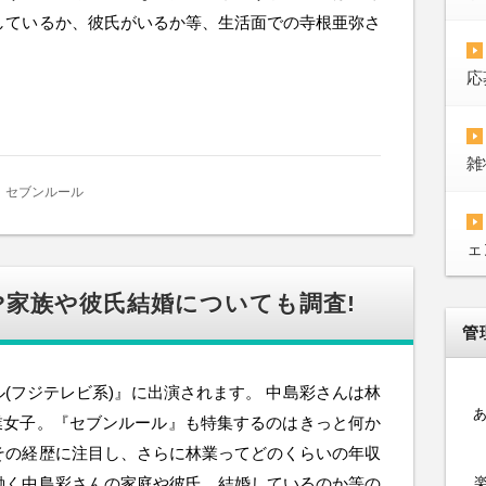
しているか、彼氏がいるか等、生活面での寺根亜弥さ
応
雑
セブンルール
ェ
?家族や彼氏結婚についても調査!
管
ル(フジテレビ系)』に出演されます。 中島彩さんは林
業女子。『セブンルール』も特集するのはきっと何か
その経歴に注目し、さらに林業ってどのくらいの年収
働く中島彩さんの家庭や彼氏、結婚しているのか等の
楽