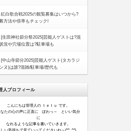
紅白歌合戦2025の観覧募集はいつから?
募方法や倍率もチェック!
[生田神社節分祭2025]芸能人ゲストは?混
状況や穴場位置は?駐車場も
[中山寺節分2025]芸能人ゲスト(タカラジ
ンヌ)は誰?混雑/駐車場/歴代も
理人プロフィール
こんにちは管理人の ｔｅｔｕ です。
あなたの心の声に正直に ぽわっ～ といい気分
に
なれるような記事を書いていきます。
しい気持ちで見ていってくださいね～(*^_^*)。