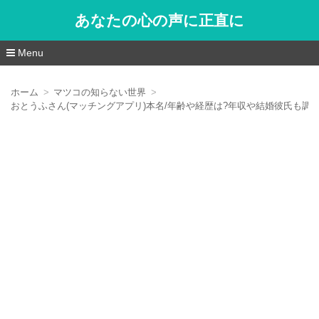
あなたの心の声に正直に
Menu
コ
ン
ホーム
マツコの知らない世界
テ
おとうふさん(マッチングアプリ)本名/年齢や経歴は?年収や結婚彼氏も調
ン
ツ
へ
移
動