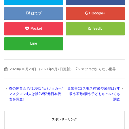
はてブ
Google+
Pocket
feedly
Line
2020年10月20日
（
2021年5月7日更新
）
マツコの知らない世界
炎の体育会TV(10月17日)サッカー/
奥隆善(コスモス)年齢や経歴は?年
マスクマン4人は誰?W杯元日本代
収や家族(妻や子ども)についても
表を調査!
調査
スポンサーリンク