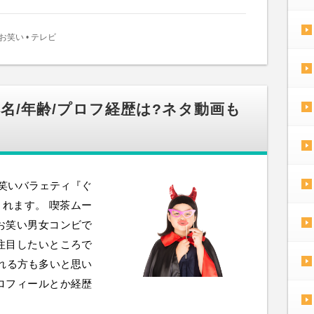
お笑い
•
テレビ
本名/年齢/プロフ経歴は?ネタ動画も
お笑いバラェティ『ぐ
されます。 喫茶ムー
お笑い男女コンビで
は注目したいところで
われる方も多いと思い
ロフィールとか経歴