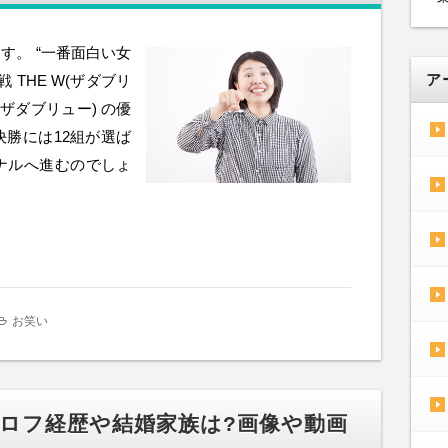
ます。 “一番面白い女
ア
 THE W(ザダブリ
W(ザダブリュー) の優
決勝には12組が選ば
ナルへ進むのでしょ
お笑い
プロフ経歴や結婚家族は?画像や動画