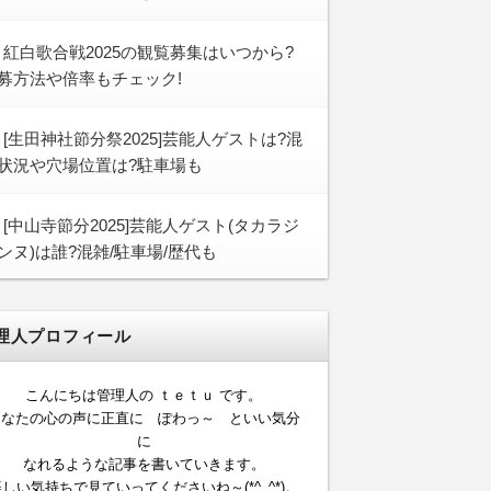
紅白歌合戦2025の観覧募集はいつから?
募方法や倍率もチェック!
[生田神社節分祭2025]芸能人ゲストは?混
状況や穴場位置は?駐車場も
[中山寺節分2025]芸能人ゲスト(タカラジ
ンヌ)は誰?混雑/駐車場/歴代も
理人プロフィール
こんにちは管理人の ｔｅｔｕ です。
あなたの心の声に正直に ぽわっ～ といい気分
に
なれるような記事を書いていきます。
しい気持ちで見ていってくださいね～(*^_^*)。