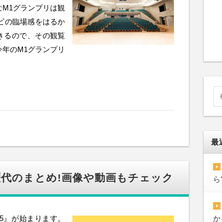
なM1グランプリは観
ビの臨場感をはるか
きるので、その観覧
今年のM1グランプリ
最
人歴代のまとめ!画像や動画もチェック
ら
25』が始まります。
か