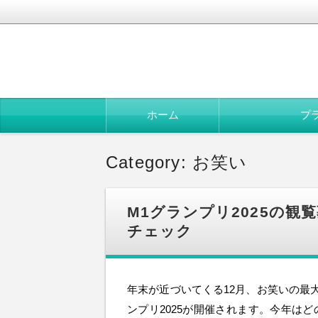
コ
ホーム
プ
ン
テ
ン
ツ
Category: お笑い
へ
移
動
M1グランプリ2025の観
チェック
年末が近づいてくる12月、お笑いの最
ンプリ2025が開催されます。今年は