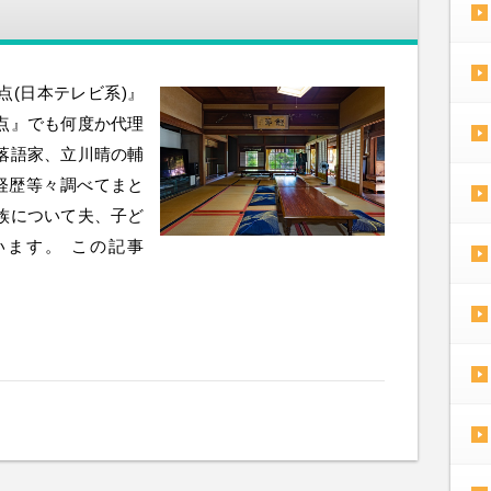
点(日本テレビ系)』
点』でも何度か代理
落語家、立川晴の輔
経歴等々調べてまと
族について夫、子ど
ます。 この記事