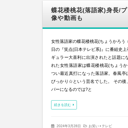
蝶花楼桃花(落語家)身長/
像や動画も
女性落語家の蝶花楼桃花(ちょうかろう ももか
日の『笑点(日本テレビ系)』に番組史
ギュラー大喜利に出演されたと話題にな
れた女性落語家は蝶花楼桃花(ちょうか
つい最近真打になった落語家。春風亭
ぴっかり☆という芸名でした。 その後
バーになるのでは?と
続きを読む
2024年3月28日
お笑い
•
テレビ