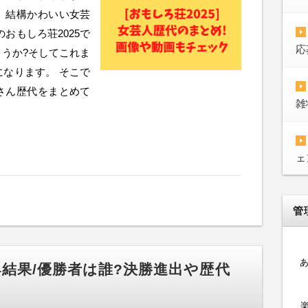
、結構かわいい女芸
おもしろ荘2025で
応
うか?そしてこれま
なります。 そこで
さん歴代をまとめて
雑
ェ
管
24結果/優勝者は誰?決勝進出や歴代
楽