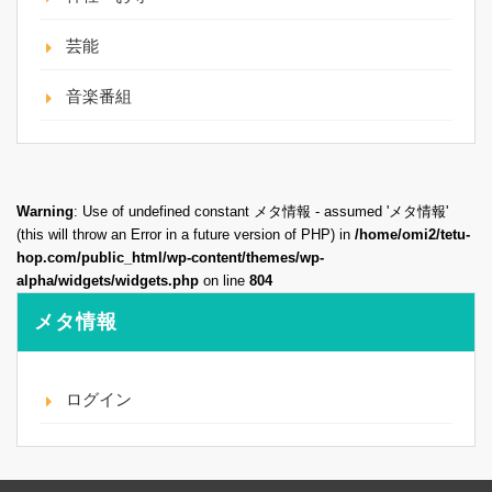
芸能
音楽番組
Warning
: Use of undefined constant メタ情報 - assumed 'メタ情報'
(this will throw an Error in a future version of PHP) in
/home/omi2/tetu-
hop.com/public_html/wp-content/themes/wp-
alpha/widgets/widgets.php
on line
804
メタ情報
ログイン