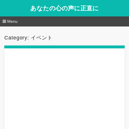
あなたの心の声に正直に
Menu
コ
ン
Category: イベント
テ
ン
ツ
へ
移
動