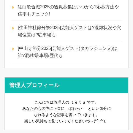
紅白歌合戦2025の観覧募集はいつから?応募方法や
倍率もチェック!
[生田神社節分祭2025]芸能人ゲストは?混雑状況や穴
場位置は?駐車場も
[中山寺節分2025]芸能人ゲスト(タカラジェンヌ)は
誰?混雑/駐車場/歴代も
管理人プロフィール
こんにちは管理人の ｔｅｔｕ です。
あなたの心の声に正直に ぽわっ～ といい気分に
なれるような記事を書いていきます。
楽しい気持ちで見ていってくださいね～(*^_^*)。