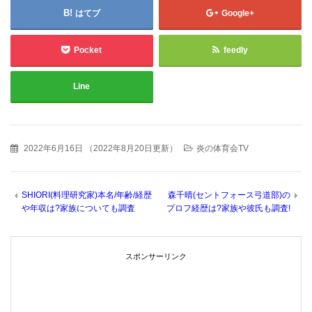
はてブ
Google+
Pocket
feedly
Line
2022年6月16日
（
2022年8月20日更新
）
炎の体育会TV
SHIORI(料理研究家)本名/年齢/経歴
森千晴(セントフォース弓道部)の
や年収は?家族についても調査
プロフ経歴は?家族や彼氏も調査!
スポンサーリンク