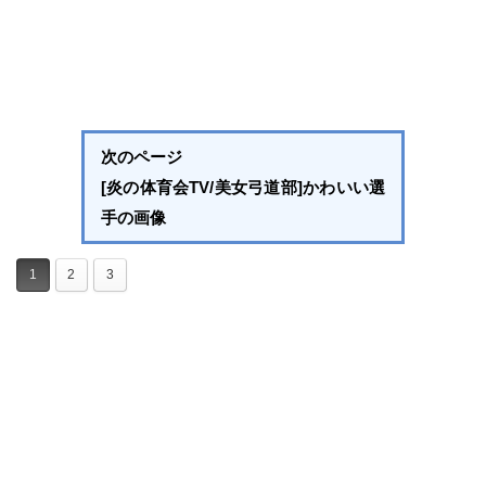
次のページ
[炎の体育会TV/美女弓道部]かわいい選
手の画像
1
2
3