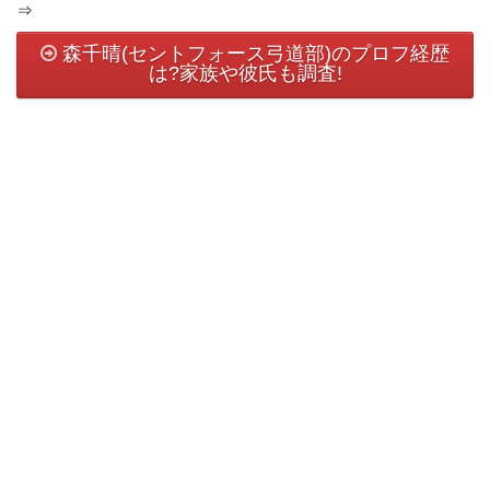
⇒
森千晴(セントフォース弓道部)のプロフ経歴
は?家族や彼氏も調査!