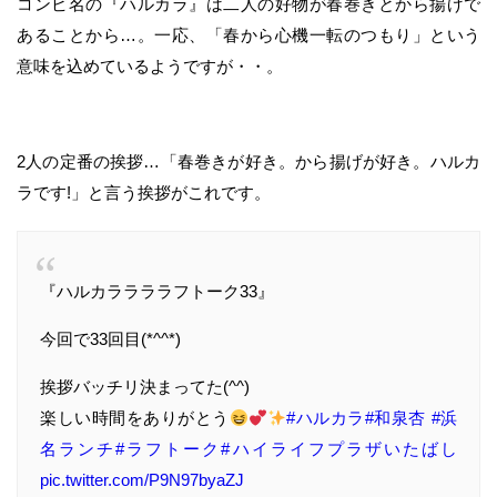
コンビ名の『ハルカラ』は二人の好物が春巻きとから揚げで
あることから…。一応、「春から心機一転のつもり」という
意味を込めているようですが・・。
2人の定番の挨拶…「春巻きが好き。から揚げが好き。ハルカ
ラです!」と言う挨拶がこれです。
『ハルカララララフトーク33』
今回で33回目(*^^*)
挨拶バッチリ決まってた(^^)
楽しい時間をありがとう
#ハルカラ
#和泉杏
#浜
名ランチ
#ラフトーク
#ハイライフプラザいたばし
pic.twitter.com/P9N97byaZJ