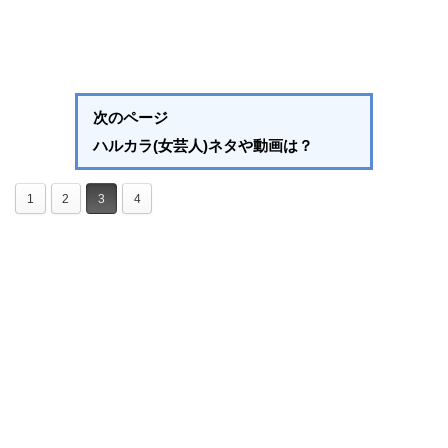
次のページ
ハルカラ(女芸人)ネタや動画は？
1
2
3
4