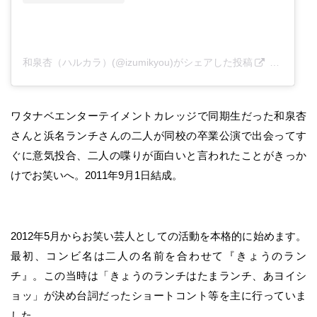
和泉杏（ハルカラ）(@izumikyou)がシェアした投稿
–
2019年
ワタナベエンターテイメントカレッジで同期生だった和泉杏
さんと浜名ランチさんの二人が同校の卒業公演で出会ってす
ぐに意気投合、二人の喋りが面白いと言われたことがきっか
けでお笑いへ。2011年9月1日結成。
2012年5月からお笑い芸人としての活動を本格的に始めます。
最初、コンビ名は二人の名前を合わせて『きょうのラン
チ』。この当時は「きょうのランチはたまランチ、あヨイシ
ョッ」が決め台詞だったショートコント等を主に行っていま
した。