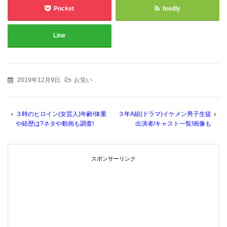
Pocket
feedly
Line
2019年12月9日
お笑い
３時のヒロイン(女芸人)年齢/体重
３年A組(ドラマ)イケメン男子生徒
や経歴は?ネタや動画も調査!
出演者/キャスト一覧!画像も
スポンサーリンク