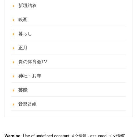
新垣結衣
映画
暮らし
正月
炎の体育会TV
神社・お寺
芸能
音楽番組
Warning
: Use of undefined constant メタ情報 - assumed 'メタ情報'