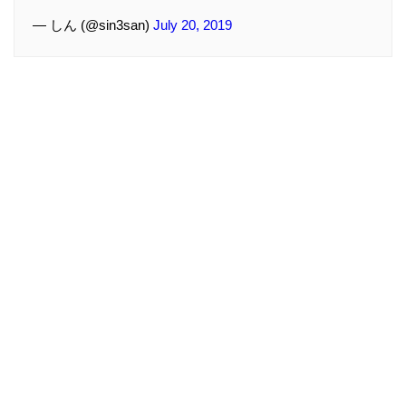
— しん (@sin3san)
July 20, 2019