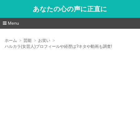
あなたの心の声に正直に
Menu
コ
ン
ホーム
芸能
お笑い
テ
ハルカラ(女芸人)プロフィールや経歴は?ネタや動画も調査!
ン
ツ
へ
移
動