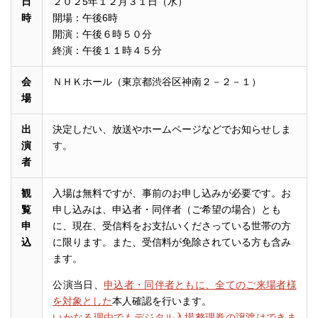
日
２０２5年１２月３１日（水）
時
開場：午後6時
開演：午後６時５０分
終演：午後１１時４５分
会
ＮＨＫホール（東京都渋谷区神南２－２－１）
場
出
決定しだい、放送やホームページなどでお知らせしま
演
す。
者
観
入場は無料ですが、事前のお申し込みが必要です。お
覧
申し込みは、申込者・同伴者（ご希望の場合）とも
申
に、現在、受信料をお支払いくださっている世帯の方
込
に限ります。また、受信料が免除されている方も含み
ます。
公演当日、
申込者・同伴者ともに、全てのご来場者様
を対象とした
本人確認を行います。
いかなる理由でもデジタル入場整理券の譲渡はできま