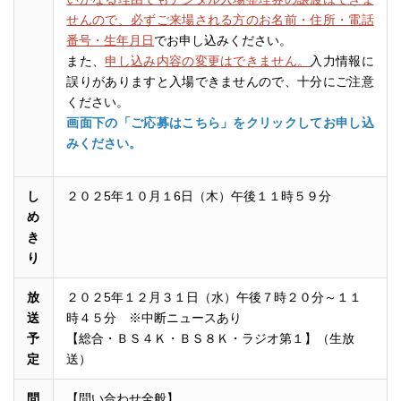
せんので、必ずご来場される方のお名前・住所・電話
番号・生年月日
でお申し込みください。
また、
申し込み内容の変更はできません。
入力情報に
誤りがありますと入場できませんので、十分にご注意
ください。
画面下の「ご応募はこちら」をクリックしてお申し込
みください。
し
２０２5年１０月１6日（木）午後１１時５９分
め
き
り
放
２０２5年１２月３１日（水）午後７時２０分～１１
送
時４５分 ※中断ニュースあり
予
【総合・ＢＳ４Ｋ・ＢＳ８Ｋ・ラジオ第１】（生放
定
送）
問
【問い合わせ全般】