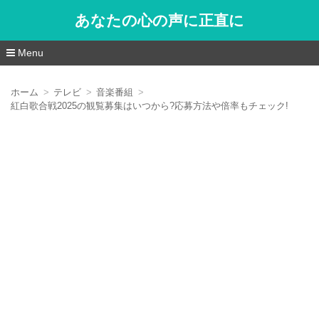
あなたの心の声に正直に
Menu
コ
ン
ホーム
テレビ
音楽番組
テ
紅白歌合戦2025の観覧募集はいつから?応募方法や倍率もチェック!
ン
ツ
へ
移
動