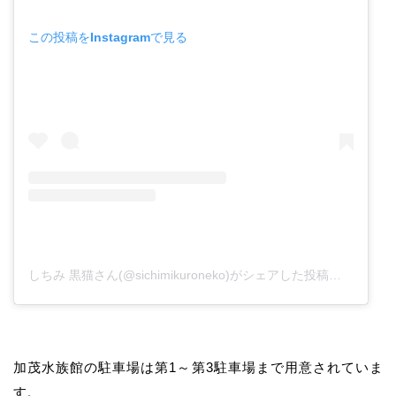
この投稿をInstagramで見る
しちみ 黒猫さん(@sichimikuroneko)がシェアした投稿
–
201
加茂水族館の駐車場は第1～第3駐車場まで用意されていま
す。