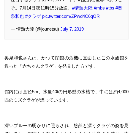
そ。7月14日夜11時15分放送。
#情熱大陸
#mbs
#tbs
#奥
泉和也
#クラゲ
pic.twitter.com/ZPwd4C6qOR
— 情熱大陸 (@jounetsu)
July 7, 2019
奥泉和也さんは、かつて閉館の危機に直面したこの水族館を
救った「赤ちゃんクラゲ」を発見した方です。
館内には直径5m、水量40tの円形型の水槽で、中には約4,000
匹のミズクラゲが漂っています。
深いブルーの明かりに照らされ、悠然と漂うクラゲの姿を見