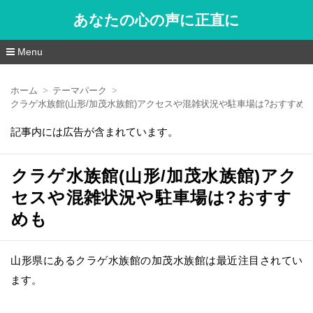
あなたの心の声に正直に
Menu
コ
ン
ホーム
テーマパーク
テ
クラゲ水族館(山形/加茂水族館)アクセスや混雑状況や駐車場は?おすすめ
ン
ツ
記事内には広告が含まれています。
へ
移
動
クラゲ水族館(山形/加茂水族館)アク
セスや混雑状況や駐車場は?おすす
めも
山形県にあるクラゲ水族館の加茂水族館は最近注目されてい
ます。