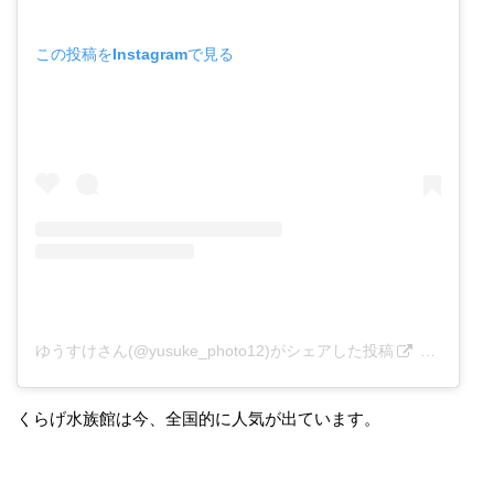
この投稿をInstagramで見る
ゆうすけさん(@yusuke_photo12)がシェアした投稿
–
2019年
くらげ水族館は今、全国的に人気が出ています。