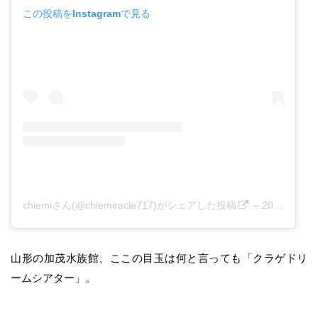
この投稿をInstagramで見る
chiemiさん(@chiemiracle717)がシェアした投稿
–
2019年 7月月6日午前12時05分PDT
山形の加茂水族館、ここの目玉は何と言っても「クラゲドリ
ームシアター」。