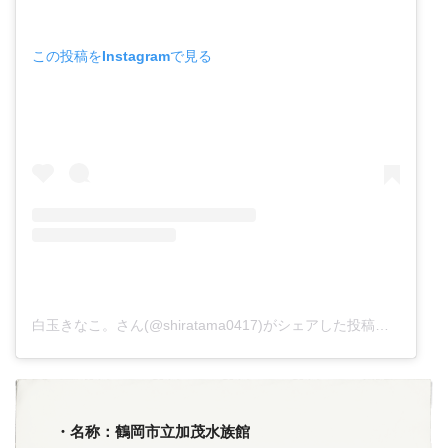
この投稿をInstagramで見る
白玉きなこ。さん(@shiratama0417)がシェアした投稿
–
201
・名称：鶴岡市立加茂水族館