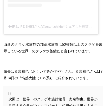
HAIR&LIFE SHIKIさん(@asahi.shiki)がシェアした投稿
–
201
山形のクラゲ水族館の加茂水族館は50種類以上のクラゲを展
示している世界一のクラゲ水族館だと言われています。
館長は奥泉和也（おくいずみかずや）さん。奥泉和也さんは7
月14日の『情熱大陸（TBS系)』に紹介されています。
次回は、世界一のクラゲ水族館館長・奥泉和也。世界が
注目するクラゲのエキスパート。幻想的な世界へようこ