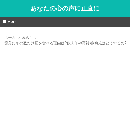
あなたの心の声に正直に
Menu
コ
ン
ホーム
暮らし
テ
節分に年の数だけ豆を食べる理由は?数え年や高齢者/幼児はどうするの?
ン
ツ
へ
移
動