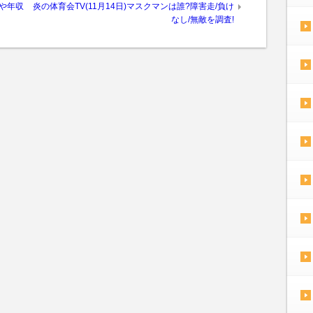
歴や年収
炎の体育会TV(11月14日)マスクマンは誰?障害走/負け
なし/無敵を調査!