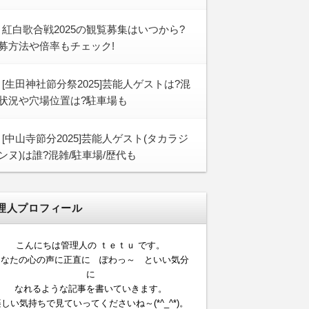
紅白歌合戦2025の観覧募集はいつから?
募方法や倍率もチェック!
[生田神社節分祭2025]芸能人ゲストは?混
状況や穴場位置は?駐車場も
[中山寺節分2025]芸能人ゲスト(タカラジ
ンヌ)は誰?混雑/駐車場/歴代も
理人プロフィール
こんにちは管理人の ｔｅｔｕ です。
あなたの心の声に正直に ぽわっ～ といい気分
に
なれるような記事を書いていきます。
しい気持ちで見ていってくださいね～(*^_^*)。