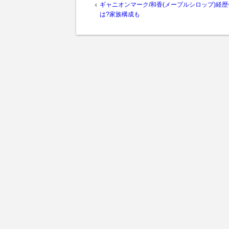
ギャニオンマーク/和香(メープルシロップ)経
は?家族構成も