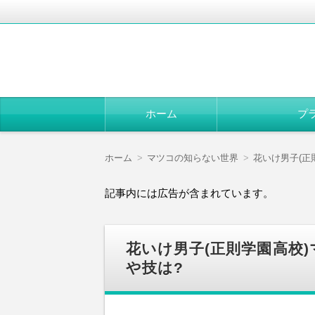
コ
ホーム
プ
ン
テ
ン
ツ
ホーム
マツコの知らない世界
花いけ男子(正
へ
移
動
記事内には広告が含まれています。
花いけ男子(正則学園高校
や技は?