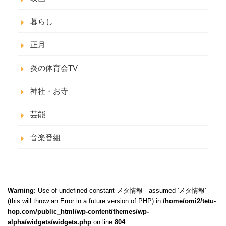
暮らし
正月
炎の体育会TV
神社・お寺
芸能
音楽番組
Warning
: Use of undefined constant メタ情報 - assumed 'メタ情報'
(this will throw an Error in a future version of PHP) in
/home/omi2/tetu-
hop.com/public_html/wp-content/themes/wp-
alpha/widgets/widgets.php
on line
804