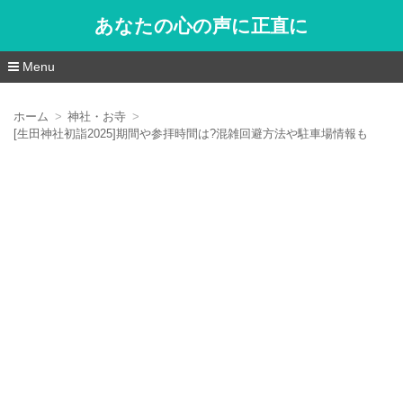
あなたの心の声に正直に
Menu
コ
ン
ホーム
神社・お寺
テ
[生田神社初詣2025]期間や参拝時間は?混雑回避方法や駐車場情報も
ン
ツ
へ
移
動