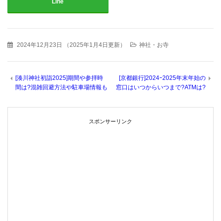
Line
2024年12月23日
（
2025年1月4日更新
）
神社・お寺
[湊川神社初詣2025]期間や参拝時
[京都銀行]2024ｰ2025年末年始の
間は?混雑回避方法や駐車場情報も
窓口はいつからいつまで?ATMは?
スポンサーリンク